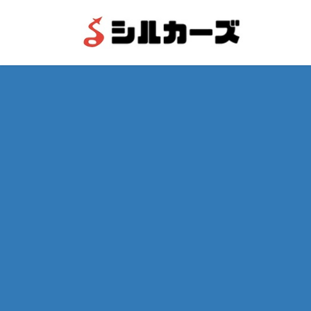
コ
ナ
ン
ビ
テ
ゲ
ン
ー
ツ
シ
へ
ョ
ス
ン
キ
に
ッ
移
プ
動