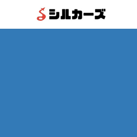
コ
ナ
ン
ビ
テ
ゲ
ン
ー
ツ
シ
へ
ョ
ス
ン
キ
に
ッ
移
プ
動