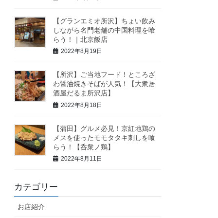
【グランエミオ所沢】ちょい飲み
しながら名門老舗の中国料理を喰
らう！｜北京飯店
2022年8月19日
【所沢】ご当地フード！ところざ
わ醤油焼きそばが人気！【大衆居
酒屋だるま所沢店】
2022年8月18日
【蒲田】グルメ必見！京紅地鶏の
メスを使ったモモタタキ刺しを喰
らう！【呑衆ノ鶏】
2022年8月11日
カテゴリー
お店紹介