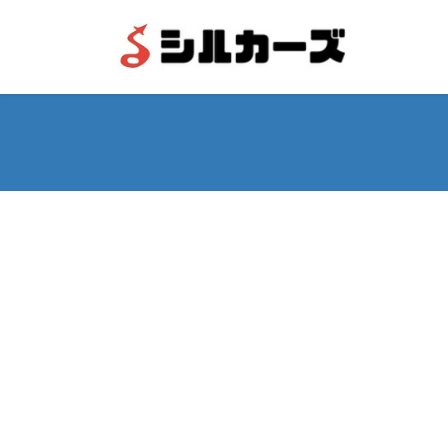
コ
ナ
ン
ビ
テ
ゲ
ン
ー
ツ
シ
へ
ョ
ス
ン
キ
に
ッ
移
プ
動