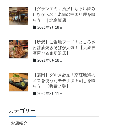
【グランエミオ所沢】ちょい飲み
しながら名門老舗の中国料理を喰
らう！｜北京飯店
2022年8月19日
【所沢】ご当地フード！ところざ
わ醤油焼きそばが人気！【大衆居
酒屋だるま所沢店】
2022年8月18日
【蒲田】グルメ必見！京紅地鶏の
メスを使ったモモタタキ刺しを喰
らう！【呑衆ノ鶏】
2022年8月11日
カテゴリー
お店紹介