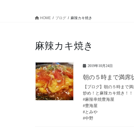
HOME
ブログ
麻辣カキ焼き
麻辣カキ焼き
2019年10月24日
朝の５時まで満席
【ブログ】朝の５時まで満
炒め！と麻辣カキ焼き！！
#麻辣串焼豊海屋
#豊海屋
#とみや
#中野