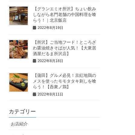
【グランエミオ所沢】ちょい飲み
しながら名門老舗の中国料理を喰
らう！｜北京飯店
2022年8月19日
【所沢】ご当地フード！ところざ
わ醤油焼きそばが人気！【大衆居
酒屋だるま所沢店】
2022年8月18日
【蒲田】グルメ必見！京紅地鶏の
メスを使ったモモタタキ刺しを喰
らう！【呑衆ノ鶏】
2022年8月11日
カテゴリー
お店紹介