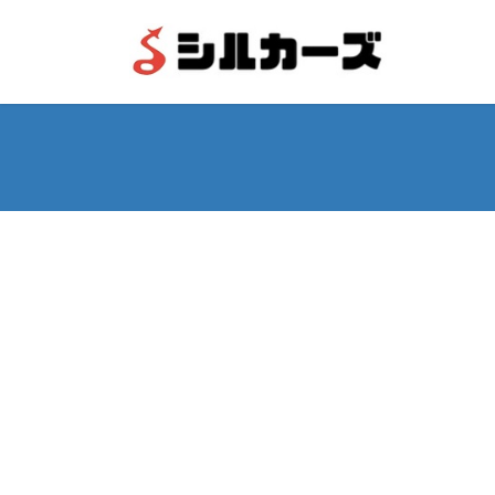
コ
ナ
ン
ビ
テ
ゲ
ン
ー
ツ
シ
へ
ョ
ス
ン
キ
に
ッ
移
プ
動