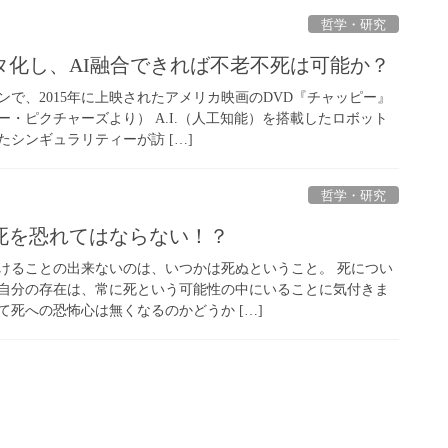
哲学・研究
タ化し、AI融合できれば不老不死は可能か？
で、2015年に上映されたアメリカ映画のDVD『チャッピー』
・ピクチャーズより） A.I.（人工知能）を搭載したロボット
シンギュラリティーが訪 […]
哲学・研究
死を恐れてはならない！？
けることの出来ないのは、いつかは死ぬということ。 死につい
自分の存在は、常に死という可能性の中にいることに気付きま
死への恐怖心は無くなるのかどうか […]