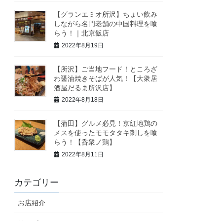
【グランエミオ所沢】ちょい飲み
しながら名門老舗の中国料理を喰
らう！｜北京飯店
2022年8月19日
【所沢】ご当地フード！ところざ
わ醤油焼きそばが人気！【大衆居
酒屋だるま所沢店】
2022年8月18日
【蒲田】グルメ必見！京紅地鶏の
メスを使ったモモタタキ刺しを喰
らう！【呑衆ノ鶏】
2022年8月11日
カテゴリー
お店紹介