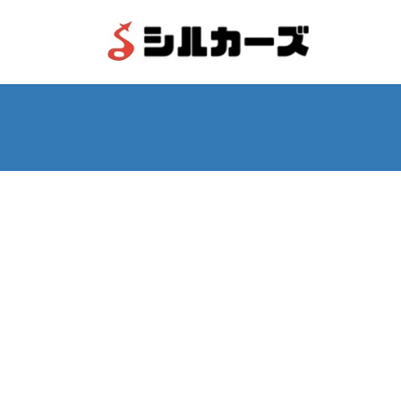
コ
ナ
ン
ビ
テ
ゲ
ン
ー
ツ
シ
へ
ョ
ス
ン
キ
に
ッ
移
プ
動