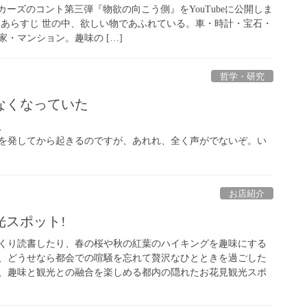
カーズのコント第三弾『物欲の向こう側』をYouTubeに公開しま
』あらすじ 世の中、欲しい物であふれている。車・時計・宝石・
・マンション。趣味の […]
哲学・研究
なくなっていた
、
を発してから起きるのですが、あれれ、全く声がでないぞ。い
お店紹介
光スポット!
くり読書したり、春の桜や秋の紅葉のハイキングを趣味にする
、どうせなら都会での喧騒を忘れて贅沢なひとときを過ごした
、趣味と観光との融合を楽しめる都内の隠れたお花見観光スポ