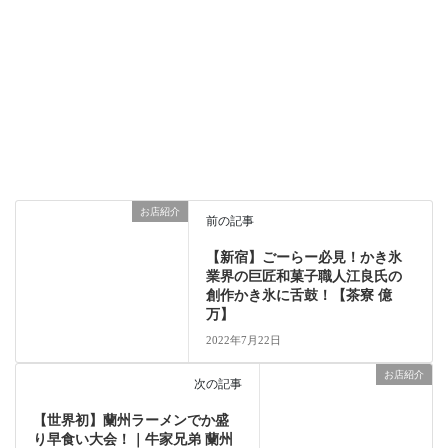
お店紹介
前の記事
【新宿】ごーらー必見！かき氷
業界の巨匠和菓子職人江良氏の
創作かき氷に舌鼓！【茶寮 億
万】
2022年7月22日
お店紹介
次の記事
【世界初】蘭州ラーメンでか盛
り早食い大会！｜牛家兄弟 蘭州