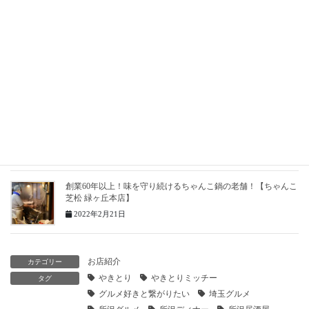
旨辛麻婆豆腐を喰らう！
2022年7月20日
【所沢】超レアでいけるレベルの極上ラム肉ジンギスカンを堪
能！羊々（ようよう）
2022年7月17日
やきとり ひなどり｜大久保駅近くの気軽に寄れる焼き鳥屋さ
ん！
2022年5月11日
創業60年以上！味を守り続けるちゃんこ鍋の老舗！【ちゃんこ
芝松 緑ヶ丘本店】
2022年2月21日
お店紹介
カテゴリー
やきとり
やきとりミッチー
タグ
グルメ好きと繋がりたい
埼玉グルメ