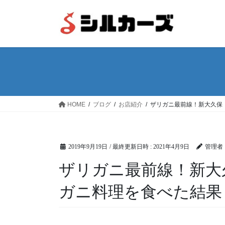
コ
ナ
ン
ビ
テ
ゲ
ン
ー
ツ
シ
へ
ョ
ス
ン
キ
に
ッ
移
HOME
ブログ
お店紹介
ザリガニ最前線！新大久保
プ
動
2019年9月19日
/ 最終更新日時 :
2021年4月9日
管理者
ザリガニ最前線！新大
ガニ料理を食べた結果