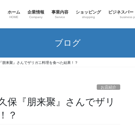
ホーム
企業情報
事業内容
ショッピング
ビジネスパー
HOME
Company
Service
shopping
business p
ブログ
『朋来聚』さんでザリガニ料理を食べた結果！？
お店紹介
久保『朋来聚』さんでザリ
！？