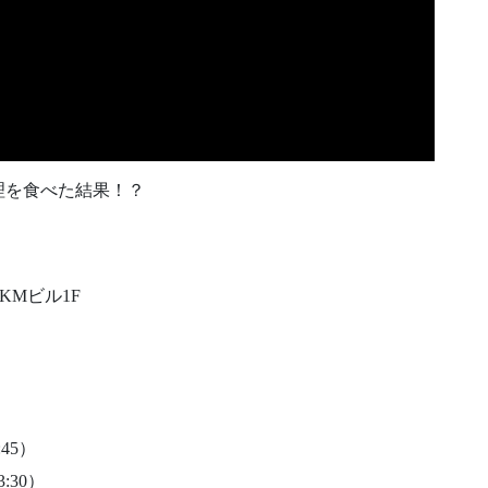
理を食べた結果！？
KMビル1F
:45）
3:30）