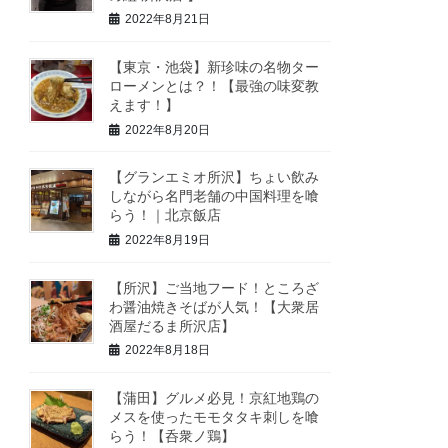
2022年8月21日
【東京・池袋】新珍味の名物ター
ローメンとは？！【最強の味変教
えます！】
2022年8月20日
【グランエミオ所沢】ちょい飲み
しながら名門老舗の中国料理を喰
らう！｜北京飯店
2022年8月19日
【所沢】ご当地フード！ところざ
わ醤油焼きそばが人気！【大衆居
酒屋だるま所沢店】
2022年8月18日
【蒲田】グルメ必見！京紅地鶏の
メスを使ったモモタタキ刺しを喰
らう！【呑衆ノ鶏】