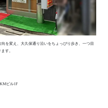
方向を変え、大久保通り沿いをちょっぴり歩き、一つ目
ります。
）
KMビル1F