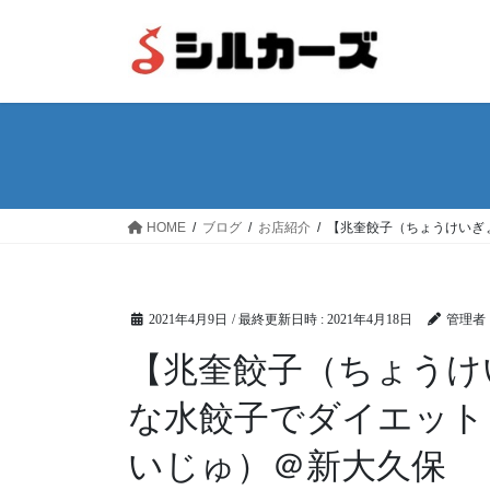
コ
ナ
ン
ビ
テ
ゲ
ン
ー
ツ
シ
へ
ョ
ス
ン
キ
に
ッ
移
HOME
ブログ
お店紹介
【兆奎餃子（ちょうけいぎ
プ
動
2021年4月9日
/ 最終更新日時 :
2021年4月18日
管理者
【兆奎餃子（ちょうけ
な水餃子でダイエット
いじゅ）＠新大久保