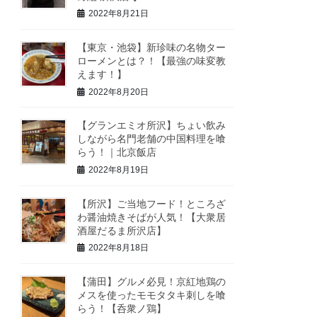
2022年8月21日
【東京・池袋】新珍味の名物ター
ローメンとは？！【最強の味変教
えます！】
2022年8月20日
【グランエミオ所沢】ちょい飲み
しながら名門老舗の中国料理を喰
らう！｜北京飯店
2022年8月19日
【所沢】ご当地フード！ところざ
わ醤油焼きそばが人気！【大衆居
酒屋だるま所沢店】
2022年8月18日
【蒲田】グルメ必見！京紅地鶏の
メスを使ったモモタタキ刺しを喰
らう！【呑衆ノ鶏】