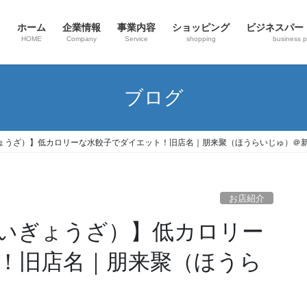
ホーム
企業情報
事業内容
ショッピング
ビジネスパー
HOME
Company
Service
shopping
business p
ブログ
ょうざ）】低カロリーな水餃子でダイエット！旧店名｜朋来聚（ほうらいじゅ）＠
お店紹介
いぎょうざ）】低カロリー
！旧店名｜朋来聚（ほうら