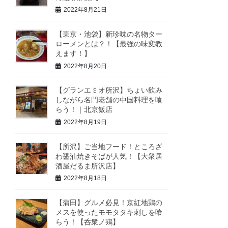
2022年8月21日
【東京・池袋】新珍味の名物ター
ローメンとは？！【最強の味変教
えます！】
2022年8月20日
【グランエミオ所沢】ちょい飲み
しながら名門老舗の中国料理を喰
らう！｜北京飯店
2022年8月19日
【所沢】ご当地フード！ところざ
わ醤油焼きそばが人気！【大衆居
酒屋だるま所沢店】
2022年8月18日
【蒲田】グルメ必見！京紅地鶏の
メスを使ったモモタタキ刺しを喰
らう！【呑衆ノ鶏】