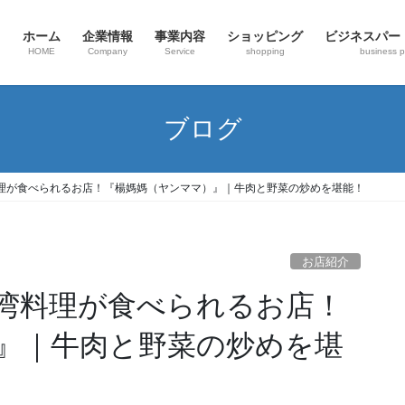
ホーム
企業情報
事業内容
ショッピング
ビジネスパー
HOME
Company
Service
shopping
business p
ブログ
理が食べられるお店！『楊媽媽（ヤンママ）』｜牛肉と野菜の炒めを堪能！
お店紹介
湾料理が食べられるお店！
』｜牛肉と野菜の炒めを堪