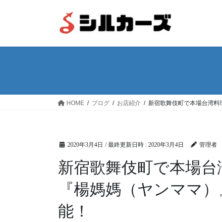
コ
ナ
ン
ビ
テ
ゲ
ン
ー
ツ
シ
へ
ョ
ス
ン
キ
に
ッ
移
HOME
ブログ
お店紹介
新宿歌舞伎町で本場台湾料
プ
動
2020年3月4日
/ 最終更新日時 :
2020年3月4日
管理者
新宿歌舞伎町で本場台
『楊媽媽（ヤンママ）
能！